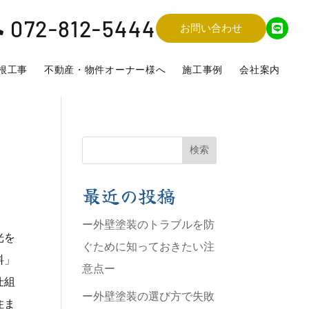
072-812-5444

お問い合わせ
根工事
不動産・物件オーナー様へ
施工事例
会社案内
検索
最近の投稿
ー外壁塗装のトラブルを防
光を
ぐために知っておきたい注
料」
意点ー
仕組
ー外壁塗装の選び方で失敗
住ま